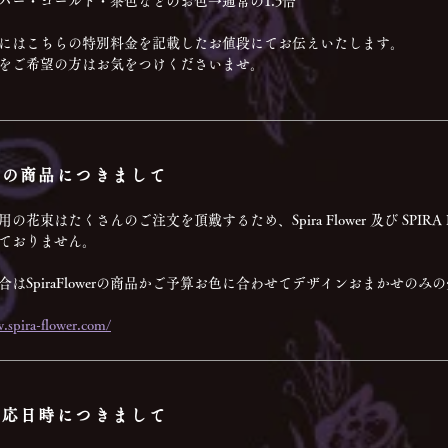
バー・ゴールド・茶色などのお色→通常の1.5倍
にはこちらの特別料金を記載したお値段にてお伝えいたします。
をご希望の方はお気をつけくださいませ。
用の商品につきまして
の花束はたくさんのご注文を頂戴するため、Spira Flower 及び SPI
ておりません。
合はSpiraFlowerの商品かご予算お色に合わせてデザインおまかせの
.spira-flower.com/
対応日時につきまして