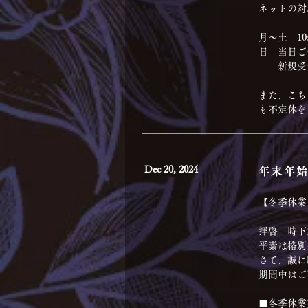
ネットの対
月〜土　10:0
日　当日ご
　　新規受
また、こち
も不定休を
Dec 20, 2024
年末年
【冬季休業
拝啓　時下
平素は格別
さて、誠に
期間中はご
■冬季休業