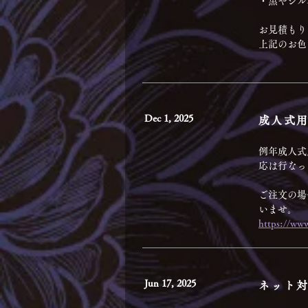
・黒やシル
お見積もり
上記のお色
Dec 1, 2025
成人式
例年成人式用
応は行なっ
ご注文の場
いませ。
https://www
Jun 17, 2025
ネット