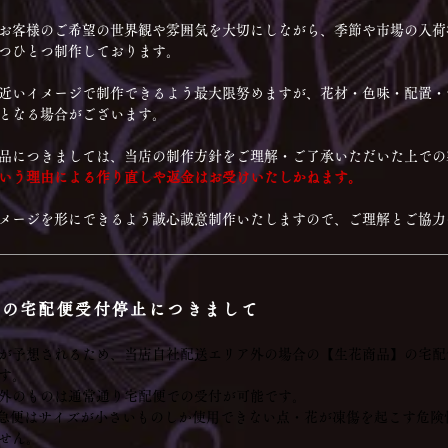
お客様のご希望の世界観や雰囲気を大切にしながら、季節や市場の入荷
つひとつ制作しております。
近いイメージで制作できるよう最大限努めますが、花材・色味・配置・
となる場合がございます。
品につきましては、当店の制作方針をご理解・ご了承いただいた上での
いう理由による作り直しや返金はお受けいたしかねます。
メージを形にできるよう誠心誠意制作いたしますので、ご理解とご協力
品の宅配便受付停止につきまして
が予想されるため、当店自社配送エリア外の場合の【生花商品】の宅配
す。
外のものは通常通り宅配便での受付が可能です。
急便はサイズが小さいものしか使用できない点・花が凍傷を起こす危険
せん。