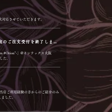
順次対応させていただきます。
【追記】2024年12月20日(金)「あんさんぶるスターズ！！」宛のご注文受付を終了しました。
ium #Orion"-」@インテックス大阪
した。
及び当店ご利用経験の方からのご紹介のみ
しました。