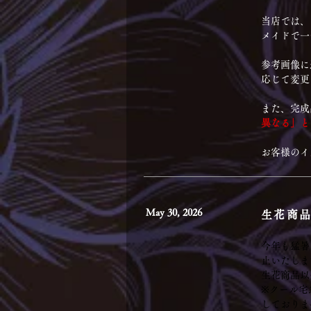
当店では、
メイドで一
参考画像に
応じて変更
また、完成
異なる」と
お客様のイ
May 30, 2026
生花商
今年も猛暑
止いたしま
生花商品以
※クール宅
しておりま