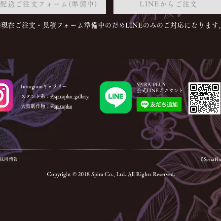
配送ご注文フォーム(準備中)
LINEからご注文
※現在ご注文・見積フォーム準備中のためLINEのみのご対応になります
SPIRA PLUS
Instagramギャラリー
公式LINEアカウント
スタンド系：
@spiraplus_gallery
大型制作物：@
spiraplus
d.】採用情報
【Spira
Copyright © 2018 Spira Co., Ltd. All Rights Reserved.