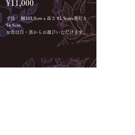
Price
¥11,000
寸法： 幅101.5cm x 高さ 81.5cmx奥行き
54.5cm
お色は白・黒からお選びいただけます。
お問合せ・ご相談はネット(メ
ール・LINE)からのみのご対応
となります。お電話・ご来店で
のご対応はできかねますので予
めご了承くださいませ。
Instagramギャラリー
スタンド系：
@spiraplus_gallery
大型制作物：@
spiraplus
SPIRA PLUS
公式LINEアカウント