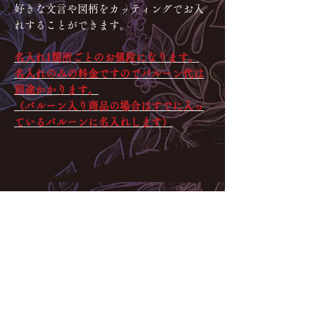
好きな文言や図柄をカッティングで​お入
れすることができます。
名入れ1箇所ごとのお値段になります。
名入れのみの料金ですのでバルーン代は
別途かかります。
（バルーン入り商品の場合はすでに入っ
ているバルーンに名入れします）
お問合せ・ご相談はネット(メ
ール・LINE)からのみのご対応
となります。お電話・ご来店で
のご対応はできかねますので予
めご了承くださいませ。
Instagramギャラリー
スタンド系：
@spiraplus_gallery
大型制作物：@
spiraplus