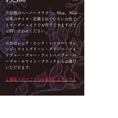
今話題のペーパーフラワー。​50㎝、30㎝
以外のサイズ・記載されていないお色で
もオーダーメイドでお作りできますので
お問い合わせください。
お色はレッド・ピンク・イエロー・オレ
ンジ・ライトグリーン・グリーン・ライ
トブルー・ブルー・ライトパープル・パ
ープル・ホワイト・ブラックからお選び
いただけます。
１個取り付けごとのお値段になります。
お問合せ・ご相談はネット(メ
ール・LINE)からのみのご対応
となります。お電話・ご来店で